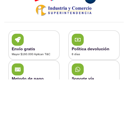
Envío gratis
Política devolución
Mayor $160.000 Aplican T&C
8 días
Metodo de pago
Soporte vía
Wompi y Contraentrega
WhatsApp
Escríbenos al 320 9243611
Copyright © 2025 Todos los derechos reservados Dido
SAS. NIT 900675154-7
Por TigerBid SAS