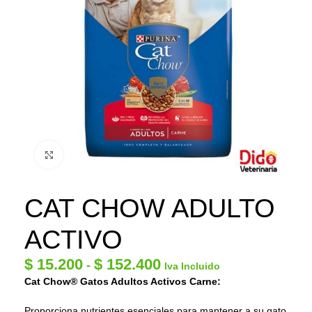
Click to enlarge
CAT CHOW ADULTO
ACTIVO
$
15.200
$
152.400
-
Iva Incluido
Cat Chow® Gatos Adultos Activos Carne:
Proporciona nutrientes esenciales para mantener a su gato