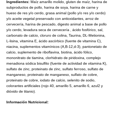
Ingredientes:
Maíz amarillo molido, gluten de maíz, harina de
subproductos de pollo, harina de soya, harina de carne y
hueso de res y/o cerdo, grasa animal (pollo y/o res y/o cerdo)
y/o aceite vegetal preservado con antioxidantes, arroz de
cervecería, harina de pescado, digesto animal a base de pollo
y/o cerdo, levadura seca de cervecería , ácido fosfórico, sal,
carbonato de calcio, cloruro de colina, Taurina, DL-Metionina,
L-lisina, vitamina E, ácido ascórbico (fuente de vitamina C),
niacina, suplementos vitamínicos (A,B-12,d-3), pantonetato de
calcio, suplemento de riboflavina, biotina, ácido fólico,
mononitrato de tiamina, clorhidrato de piridoxina, complejo
menadiona sódica bisulfito (fuente de actividad de vitamina K),
sulfato de zinc, proteinato de zinc, sulfato ferroso, sulfato de
manganeso, proteinato de manganeso, sulfato de cobre,
proteinato de cobre, iodato de calcio, selenito de sodio,
colorantes artificiales (rojo 40, amarillo 5, amarillo 6, azul2 y
dióxido de titanio).
Información Nutricional: