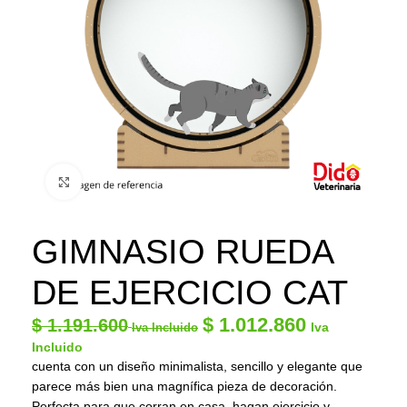
Click to enlarge
GIMNASIO RUEDA
DE EJERCICIO CAT
$
1.012.860
$
1.191.600
Iva
Iva Incluido
Incluido
cuenta con un diseño minimalista, sencillo y elegante que
parece más bien una magnífica pieza de decoración.
Perfecta para que corran en casa, hagan ejercicio y