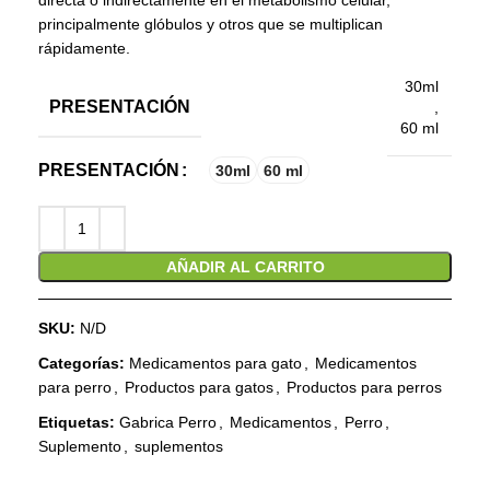
directa o indirectamente en el metabolismo celular,
principalmente glóbulos y otros que se multiplican
rápidamente.
30ml
PRESENTACIÓN
,
60 ml
PRESENTACIÓN
30ml
60 ml
AÑADIR AL CARRITO
SKU:
N/D
Categorías:
Medicamentos para gato
,
Medicamentos
para perro
,
Productos para gatos
,
Productos para perros
Etiquetas:
Gabrica Perro
,
Medicamentos
,
Perro
,
Suplemento
,
suplementos