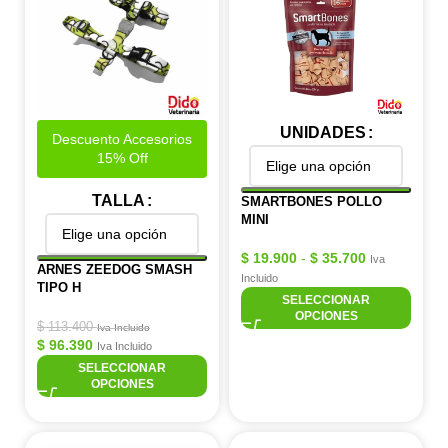
UNIDADES
Descuento Accesorios
15% Off
TALLA
SMARTBONES POLLO
MINI
$
19.900
-
$
35.700
Iva
ARNES ZEEDOG SMASH
Incluido
TIPO H
SELECCIONAR
OPCIONES
$
113.400
Iva Incluido
$
96.390
Iva Incluido
SELECCIONAR
OPCIONES