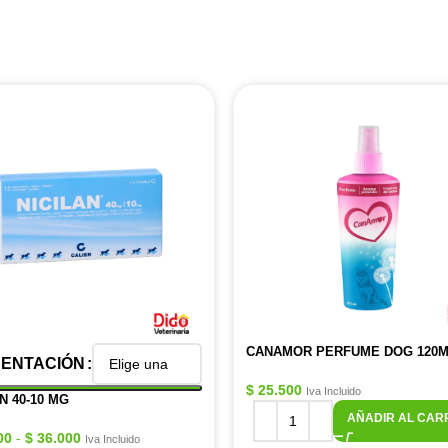
CANAMOR PERFUME DOG 120
ENTACIÓN
$
25.500
Iva Incluido
N 40-10 MG
AÑADIR AL CAR
00
-
$
36.000
Iva Incluido