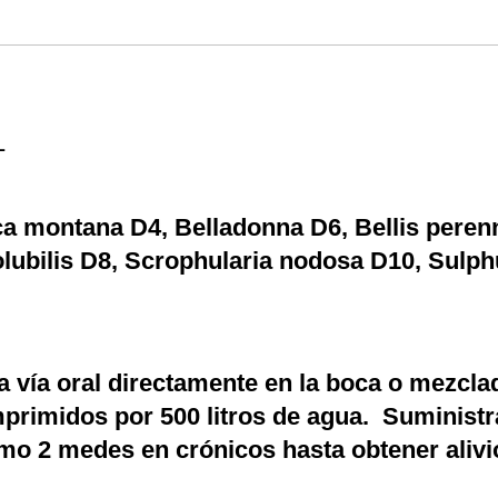
L
 montana D4, Belladonna D6, Bellis perenni
olubilis D8, Scrophularia nodosa D10, Sulp
a vía oral directamente en la boca o mezcla
primidos por 500 litros de agua. Suministra
mo 2 medes en crónicos hasta obtener alivi