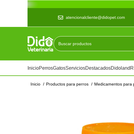
atencionalcliente@didopet.com
Inicio
Perros
Gatos
Servicios
Destacados
Didoland
R
Inicio
Productos para perros
Medicamentos para 