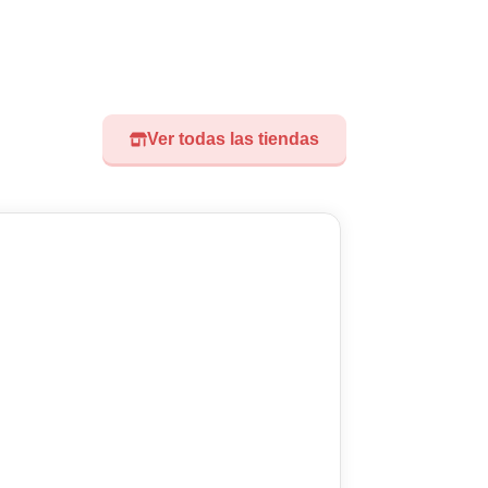
Ver todas las tiendas
Visita nuest
Didoland