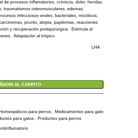
al de procesos inflamatorios, crónicos, dolor, heridas,
s, traumatismos osteomusculares, edemas,
procesos infecciosos virales, bacteriales, micóticos,
arcinomas, prurito, atopia, papilomas, reacciones
ción y recuperación postquirúrgica. Estimula el
enes. Adaptación al trópico.
LHA
ÑADIR AL CARRITO
Homeopáticos para perros
,
Medicamentos para gato
ductos para gatos
,
Productos para perros
tiinflamatorio