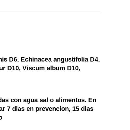
s D6, Echinacea angustifolia D4,
hur D10, Viscum album D10,
das con agua sal o alimentos. En
r 7 dias en prevencion, 15 dias
o