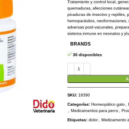
Tratamiento y control local, gener
quemaduras, afecciones cutánea
picaduras de insectos y reptiles, 
hemoparásitos, neoformaciones, c
adversas post-vacunales, prepara
sistema inmune en neonatos y jóv
BRANDS
30 disponibles
A
SKU:
18390
Categorías:
Homeopático gato
,
,
Medicamentos para perro
,
Pro
Etiquetas:
dolor
,
Medicamento an