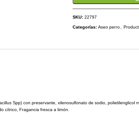
SKU:
22797
Categorías:
Aseo perro
,
Product
illus Spp) con preservante, xilenosulfonato de sodio, polietilenglicol 
do cítrico, Fragancia fresca a limón.