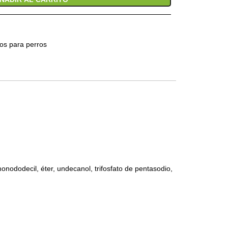
os para perros
monododecil, éter, undecanol, trifosfato de pentasodio,