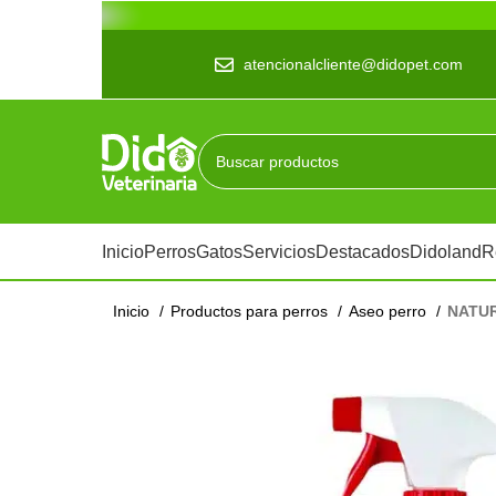
atencionalcliente@didopet.com
Inicio
Perros
Gatos
Servicios
Destacados
Didoland
R
Inicio
Productos para perros
Aseo perro
NATUR