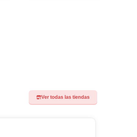
Ver todas las tiendas
Visita nuest
Didoland