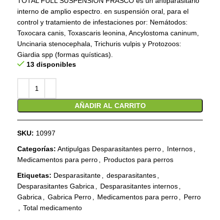
TOTAL FULL SUSPENSIÓN FRASCO es un antiparasitario
interno de amplio espectro. en suspensión oral, para el
control y tratamiento de infestaciones por: Nemátodos:
Toxocara canis, Toxascaris leonina, Ancylostoma caninum,
Uncinaria stenocephala, Trichuris vulpis y Protozoos:
Giardia spp (formas quísticas).
13 disponibles
AÑADIR AL CARRITO
SKU:
10997
Categorías:
Antipulgas Desparasitantes perro
,
Internos
,
Medicamentos para perro
,
Productos para perros
Etiquetas:
Desparasitante
,
desparasitantes
,
Desparasitantes Gabrica
,
Desparasitantes internos
,
Gabrica
,
Gabrica Perro
,
Medicamentos para perro
,
Perro
,
Total medicamento