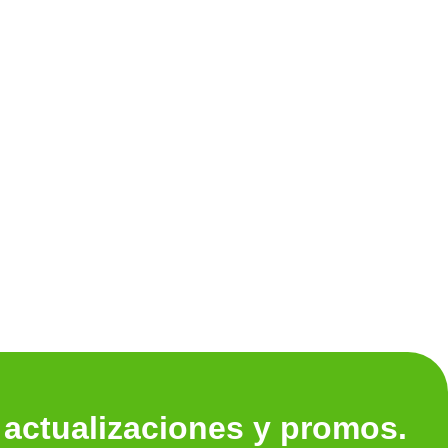
Ver tod
 actualizaciones y promos.