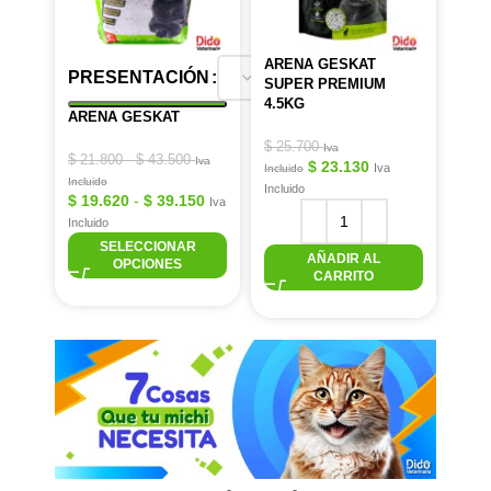
ARENA GESKAT
PRESENTACIÓN
SUPER PREMIUM
4.5KG
ARENA GESKAT
$
25.700
Iva
$
21.800
-
$
43.500
Iva
$
23.130
Iva
Incluido
Incluido
Incluido
$
19.620
-
$
39.150
Iva
Incluido
SELECCIONAR
AÑADIR AL
OPCIONES
CARRITO