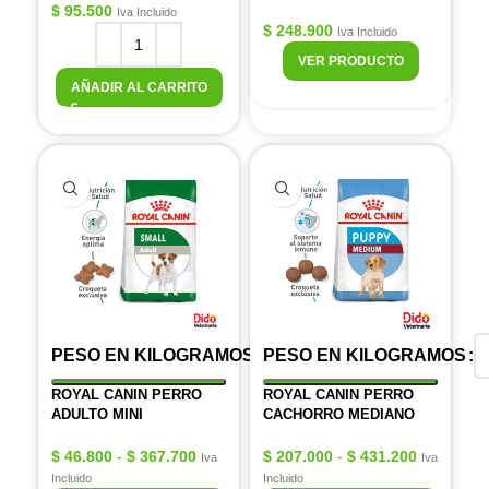
$
95.500
Iva Incluido
$
248.900
Iva Incluido
VER PRODUCTO
AÑADIR AL CARRITO
PESO EN KILOGRAMOS
PESO EN KILOGRAMOS
ROYAL CANIN PERRO
ROYAL CANIN PERRO
ADULTO MINI
CACHORRO MEDIANO
$
46.800
-
$
367.700
$
207.000
-
$
431.200
Iva
Iva
Incluido
Incluido