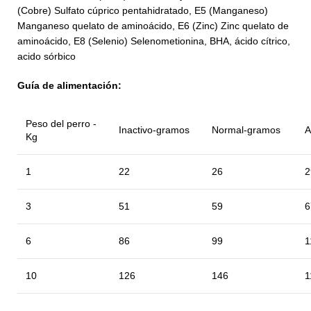
(Cobre) Sulfato cúprico pentahidratado, E5 (Manganeso)
Manganeso quelato de aminoácido, E6 (Zinc) Zinc quelato de
aminoácido, E8 (Selenio) Selenometionina, BHA, ácido cítrico,
acido sórbico
Guía de alimentación:
Peso del perro -
Inactivo-gramos
Normal-gramos
A
Kg
1
22
26
2
3
51
59
6
6
86
99
1
10
126
146
1