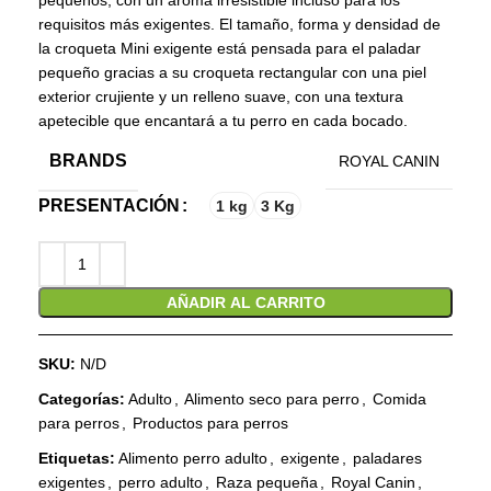
pequeños, con un aroma irresistible incluso para los
requisitos más exigentes. El tamaño, forma y densidad de
la croqueta Mini exigente está pensada para el paladar
pequeño gracias a su croqueta rectangular con una piel
exterior crujiente y un relleno suave, con una textura
apetecible que encantará a tu perro en cada bocado.
BRANDS
ROYAL CANIN
PRESENTACIÓN
1 kg
3 Kg
AÑADIR AL CARRITO
SKU:
N/D
Categorías:
Adulto
,
Alimento seco para perro
,
Comida
para perros
,
Productos para perros
Etiquetas:
Alimento perro adulto
,
exigente
,
paladares
exigentes
,
perro adulto
,
Raza pequeña
,
Royal Canin
,