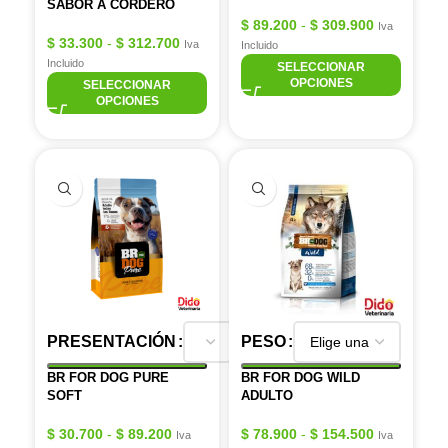
SABOR A CORDERO
$
89.200
-
$
309.900
Iva
$
33.300
-
$
312.700
Iva
Incluido
Incluido
SELECCIONAR
OPCIONES
SELECCIONAR
OPCIONES
PRESENTACIÓN
PESO
BR FOR DOG PURE
BR FOR DOG WILD
SOFT
ADULTO
$
30.700
-
$
89.200
$
78.900
-
$
154.500
Iva
Iva