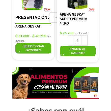
ARENA GESKAT
PRESENTACIÓN
SUPER PREMIUM
4.5KG
ARENA GESKAT
$
25.700
Iva Incluido
$
21.800
-
$
43.500
Iva
Incluido
SELECCIONAR
AÑADIR AL
OPCIONES
CARRITO
¿Sabes con cuál