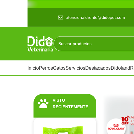
atencionalcliente@didopet.com
Inicio
Perros
Gatos
Servicios
Destacados
Didoland
R
VISTO
RECIENTEMENTE