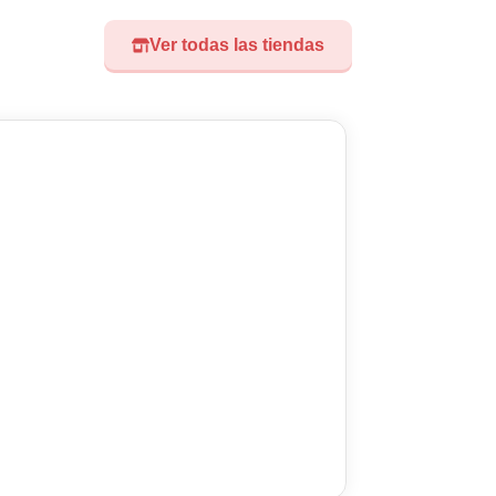
Ver todas las tiendas
Visita nuest
Didoland