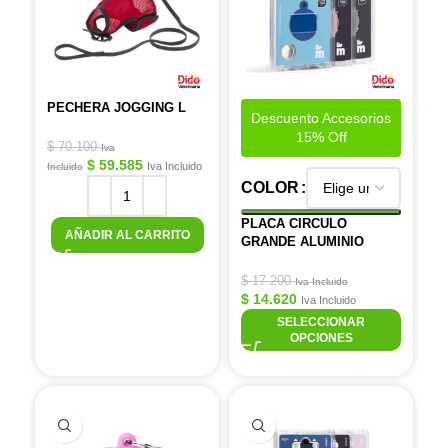
PECHERA JOGGING L
Descuento Accesorios
15% Off
$
70.100
Iva
$
59.585
Iva Incluido
Incluido
COLOR
PLACA CIRCULO
AÑADIR AL CARRITO
GRANDE ALUMINIO
$
17.200
Iva Incluido
$
14.620
Iva Incluido
SELECCIONAR
OPCIONES