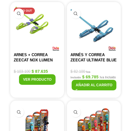
SOLD OUT
ARNES + CORREA
ARNÉS Y CORREA
ZEECAT NOX LUMEN
ZEECAT ULTIMATE BLUE
$
87.635
$
103.100
$
82.100
Iva
$
69.785
Iva Incluido
Incluido
VER PRODUCTO
AÑADIR AL CARRITO