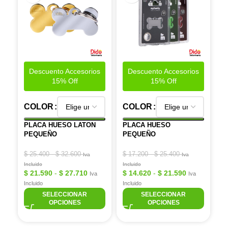
Descuento Accesorios
Descuento Accesorios
15% Off
15% Off
COLOR
COLOR
PLACA HUESO LATON
PLACA HUESO
PEQUEÑO
PEQUEÑO
$
25.400
-
$
32.600
$
17.200
-
$
25.400
Iva
Iva
Incluido
Incluido
$
21.590
-
$
27.710
$
14.620
-
$
21.590
Iva
Iva
Incluido
Incluido
SELECCIONAR
SELECCIONAR
OPCIONES
OPCIONES