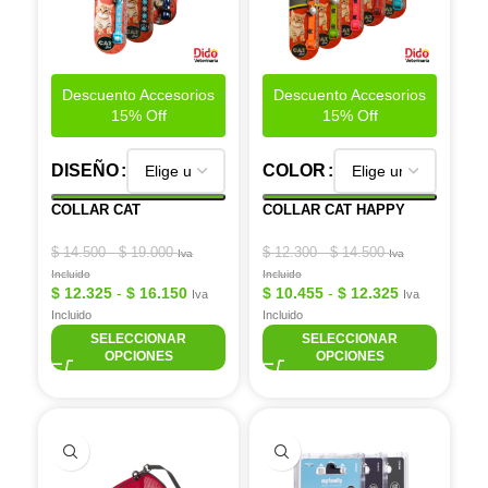
Descuento Accesorios
Descuento Accesorios
15% Off
15% Off
DISEÑO
COLOR
COLLAR CAT
COLLAR CAT HAPPY
$
14.500
-
$
19.000
$
12.300
-
$
14.500
Iva
Iva
Incluido
Incluido
$
12.325
-
$
16.150
$
10.455
-
$
12.325
Iva
Iva
Incluido
Incluido
SELECCIONAR
SELECCIONAR
OPCIONES
OPCIONES