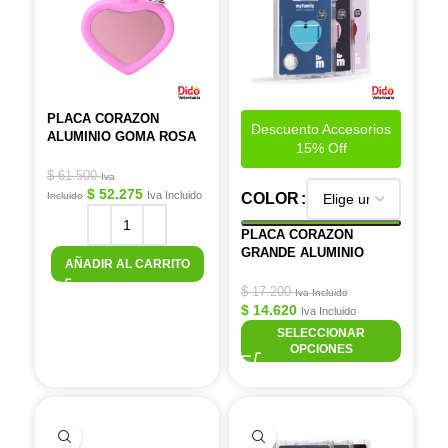
PLACA CORAZON
Descuento Accesorios
ALUMINIO GOMA ROSA
15% Off
$
61.500
Iva
$
52.275
Iva Incluido
Incluido
COLOR
PLACA CORAZON
GRANDE ALUMINIO
AÑADIR AL CARRITO
$
17.200
Iva Incluido
$
14.620
Iva Incluido
SELECCIONAR
OPCIONES