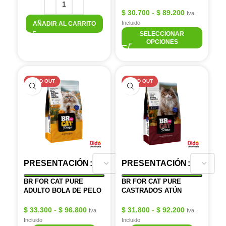
$
30.700
-
$
89.200
Iva
Incluido
AÑADIR AL CARRITO
SELECCIONAR
OPCIONES
SOLD OUT
SOLD OUT
PRESENTACIÓN
PRESENTACIÓN
BR FOR CAT PURE
BR FOR CAT PURE
ADULTO BOLA DE PELO
CASTRADOS ATÚN
$
33.300
-
$
96.800
$
31.800
-
$
92.200
Iva
Iva
Incluido
Incluido