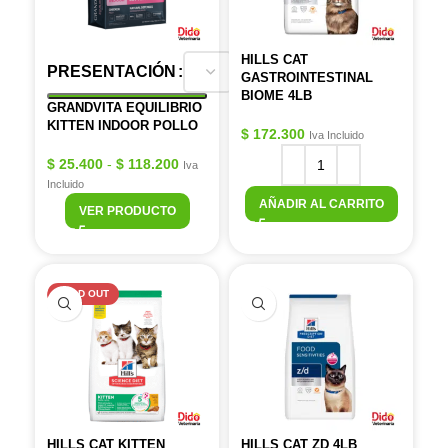
HILLS CAT
PRESENTACIÓN
GASTROINTESTINAL
BIOME 4LB
GRANDVITA EQUILIBRIO
KITTEN INDOOR POLLO
$
172.300
Iva Incluido
$
25.400
-
$
118.200
Iva
Incluido
AÑADIR AL CARRITO
VER PRODUCTO
SOLD OUT
HILLS CAT KITTEN
HILLS CAT ZD 4LB