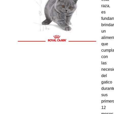
raza,
es
fundam
brindar
un
alimen
que
cumpl
con
las
necesi
del
gatico
durant
sus
primer
12
meses