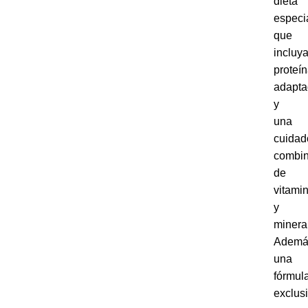
dieta
especi
que
incluy
proteí
adapta
y
una
cuidad
combin
de
vitami
y
minera
Ademá
una
fórmul
exclus