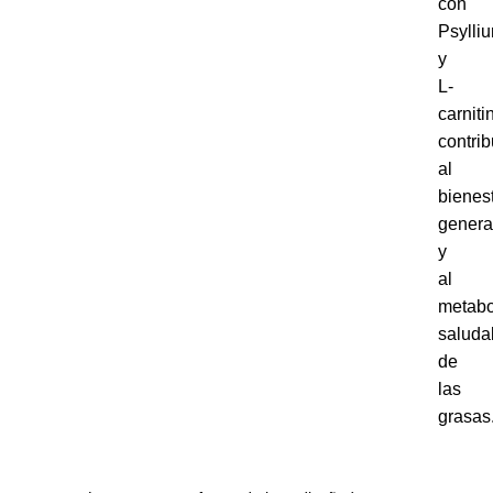
con
Psylli
y
L-
carniti
contri
al
bienes
genera
y
al
metabo
saluda
de
las
grasas