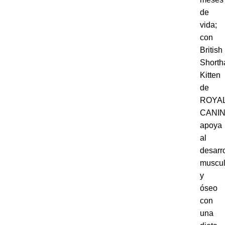
de
vida;
con
British
Shorth
Kitten
de
ROYA
CANI
apoya
al
desarro
muscul
y
óseo
con
una