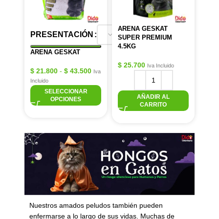
ARENA GESKAT
PRESENTACIÓN
SUPER PREMIUM
4.5KG
ARENA GESKAT
$
25.700
Iva Incluido
$
21.800
-
$
43.500
Iva
Incluido
SELECCIONAR
AÑADIR AL
OPCIONES
CARRITO
Nuestros amados peludos también pueden
enfermarse a lo largo de sus vidas. Muchas de