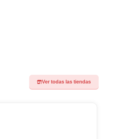
Ver todas las tiendas
Visita nuest
Didoland