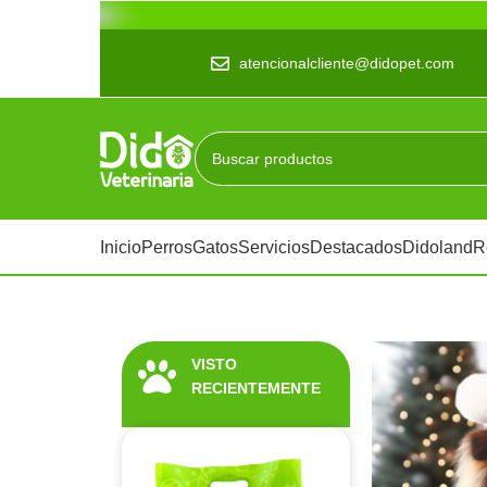
atencionalcliente@didopet.com
Inicio
Perros
Gatos
Servicios
Destacados
Didoland
R
VISTO
RECIENTEMENTE