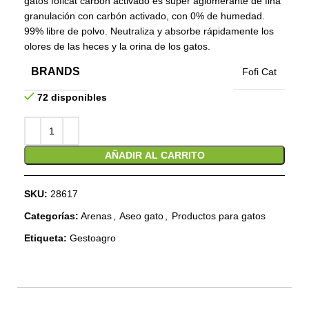
gatos foficat carbon activado es súper aglomerante de fina
granulación con carbón activado, con 0% de humedad.
99% libre de polvo. Neutraliza y absorbe rápidamente los
olores de las heces y la orina de los gatos.
BRANDS
Fofi Cat
72 disponibles
AÑADIR AL CARRITO
SKU:
28617
Categorías:
Arenas
,
Aseo gato
,
Productos para gatos
Etiqueta:
Gestoagro