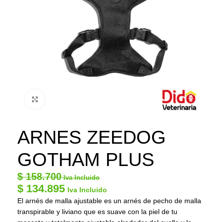
Click to enlarge
ARNES ZEEDOG
GOTHAM PLUS
$
158.700
Iva Incluido
$
134.895
Iva Incluido
El arnés de malla ajustable es un arnés de pecho de malla
transpirable y liviano que es suave con la piel de tu