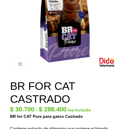
Click to enlarge
BR FOR CAT
CASTRADO
$
30.700
$
288.400
-
Iva Incluido
BR for CAT Pure para gatos Castrado
Contiene extracto de silimarina que protege el hígado,