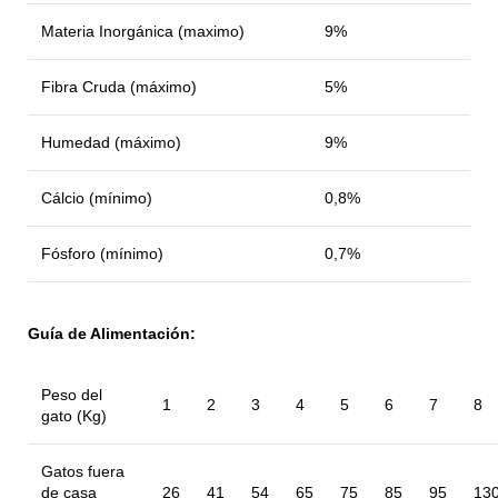
Materia Inorgánica (maximo)
9%
Fibra Cruda (máximo)
5%
Humedad (máximo)
9%
Cálcio (mínimo)
0,8%
Fósforo (mínimo)
0,7%
Guía de Alimentación:
Peso del
1
2
3
4
5
6
7
8
gato (Kg)
Gatos fuera
de casa
26
41
54
65
75
85
95
13