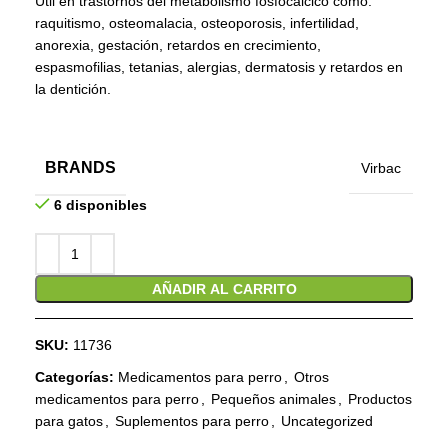
Útil en trastornos del metabolismo fosfocálcico como:
raquitismo, osteomalacia, osteoporosis, infertilidad,
anorexia, gestación, retardos en crecimiento,
espasmofilias, tetanias, alergias, dermatosis y retardos en
la dentición.
BRANDS
Virbac
6 disponibles
AÑADIR AL CARRITO
SKU:
11736
Categorías:
Medicamentos para perro
,
Otros
medicamentos para perro
,
Pequeños animales
,
Productos
para gatos
,
Suplementos para perro
,
Uncategorized