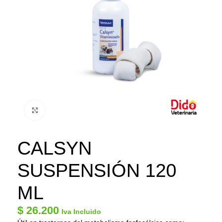
Click to enlarge
CALSYN
SUSPENSIÓN 120
ML
$
26.200
Iva Incluido