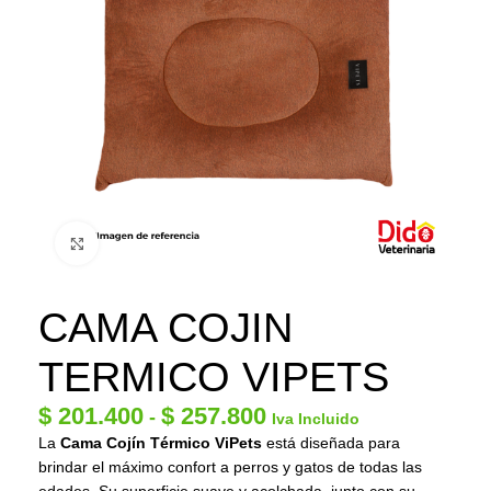
Click to enlarge
CAMA COJIN
TERMICO VIPETS
$
201.400
$
257.800
-
Iva Incluido
La
Cama Cojín Térmico ViPets
está diseñada para
brindar el máximo confort a perros y gatos de todas las