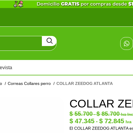
evista
ro
Correas Collares perro
COLLAR ZEEDOG ATLANTA
COLLAR ZE
$
55.700
$
85.700
-
Iva In
$
47.345
$
72.845
-
Iva
El COLLAR ZEEDOG ATLANTA esta 