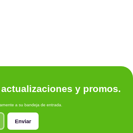
Ver tod
 actualizaciones y promos.
tamente a su bandeja de entrada.
Enviar