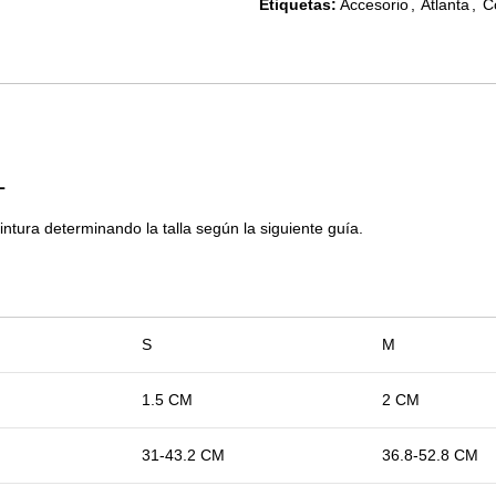
Etiquetas:
Accesorio
,
Atlanta
,
C
L
cintura determinando la talla según la siguiente guía.
S
M
1.5 CM
2 CM
31-43.2 CM
36.8-52.8 CM