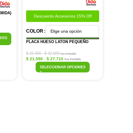
MIDA)
Descuento Accesorios 15% Off
COLOR
RITO
PLACA HUESO LATON PEQUEÑO
$
25.400
-
$
32.600
Iva Incluido
$
21.590
-
$
27.710
Iva Incluido
SELECCIONAR OPCIONES