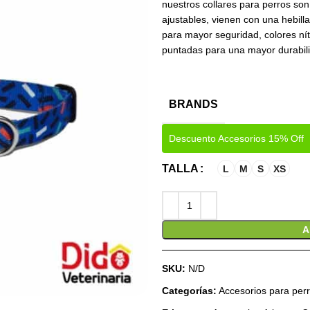
nuestros collares para perros son
ajustables, vienen con una hebil
para mayor seguridad, colores nít
puntadas para una mayor durabil
BRANDS
Descuento Accesorios 15% Off
TALLA
L
M
S
XS
A
SKU:
N/D
Categorías:
Accesorios para per