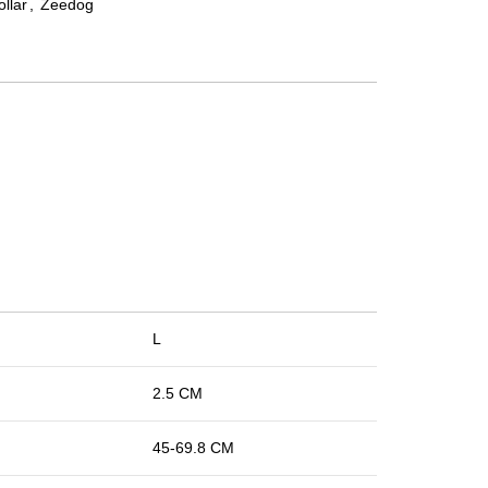
ollar
,
Zeedog
L
2.5 CM
45-69.8 CM