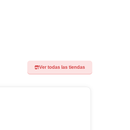
Ver todas las tiendas
Visita nuest
Didoland