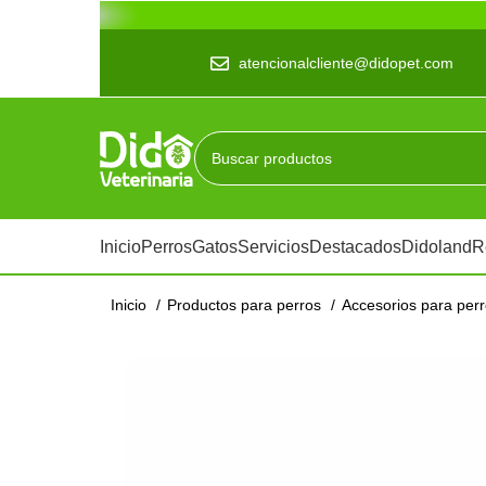
atencionalcliente@didopet.com
Inicio
Perros
Gatos
Servicios
Destacados
Didoland
R
Inicio
Productos para perros
Accesorios para per