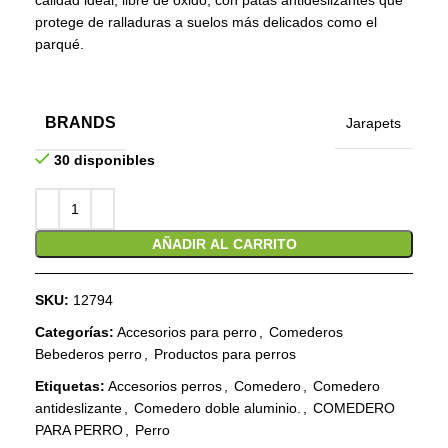
calidad ideal, libre de óxido, con patas antideslizantes que
protege de ralladuras a suelos más delicados como el
parqué.
BRANDS
Jarapets
30 disponibles
AÑADIR AL CARRITO
SKU:
12794
Categorías:
Accesorios para perro
,
Comederos
Bebederos perro
,
Productos para perros
Etiquetas:
Accesorios perros
,
Comedero
,
Comedero
antideslizante
,
Comedero doble aluminio.
,
COMEDERO
PARA PERRO
,
Perro