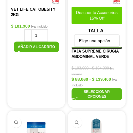
VET LIFE CAT OBESITY
Descuento Accesorios
2KG
15% Off
$
181.900
Iva Incluido
TALLA
AÑADIR AL CARRITO
FAJA SUPREME CIRUGIA
ABDOMINAL VERDE
$
103.600
-
$
164.000
Iva
Incluido
$
88.060
-
$
139.400
Iva
Incluido
SELECCIONAR
OPCIONES