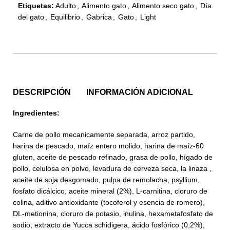
Etiquetas:
Adulto
,
Alimento gato
,
Alimento seco gato
,
Día
del gato
,
Equilibrio
,
Gabrica
,
Gato
,
Light
DESCRIPCIÓN
INFORMACIÓN ADICIONAL
Ingredientes:
Carne de pollo mecanicamente separada, arroz partido,
harina de pescado, maíz entero molido, harina de maíz-60
gluten, aceite de pescado refinado, grasa de pollo, hígado de
pollo, celulosa en polvo, levadura de cerveza seca, la linaza ,
aceite de soja desgomado, pulpa de remolacha, psyllium,
fosfato dicálcico, aceite mineral (2%), L-carnitina, cloruro de
colina, aditivo antioxidante (tocoferol y esencia de romero),
DL-metionina, cloruro de potasio, inulina, hexametafosfato de
sodio, extracto de Yucca schidigera, ácido fosfórico (0,2%),