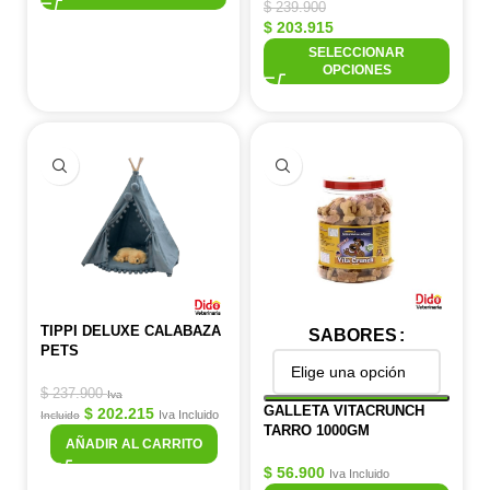
$
239.900
$
203.915
SELECCIONAR
OPCIONES
TIPPI DELUXE CALABAZA
SABORES
PETS
$
237.900
Iva
GALLETA VITACRUNCH
$
202.215
Iva Incluido
Incluido
TARRO 1000GM
AÑADIR AL CARRITO
$
56.900
Iva Incluido