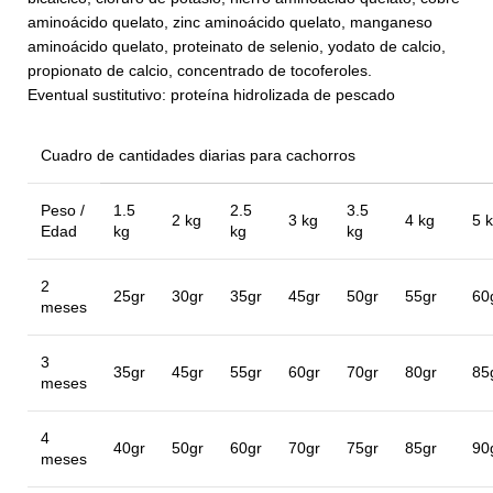
aminoácido quelato, zinc aminoácido quelato, manganeso
aminoácido quelato, proteinato de selenio, yodato de calcio,
propionato de calcio, concentrado de tocoferoles.
Eventual sustitutivo: proteína hidrolizada de pescado
Cuadro de cantidades diarias para cachorros
Peso /
1.5
2.5
3.5
2 kg
3 kg
4 kg
5 
Edad
kg
kg
kg
2
25gr
30gr
35gr
45gr
50gr
55gr
60
meses
3
35gr
45gr
55gr
60gr
70gr
80gr
85
meses
4
40gr
50gr
60gr
70gr
75gr
85gr
90
meses