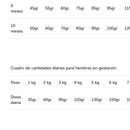
6
45gr
55gr
60gr
75gr
85gr
95gr
11
meses
10
50gr
60gr
70gr
80gr
90gr
100gr
12
meses
Cuadro de cantidades diarias para hembras en gestación
Peso
1 kg
2 kg
3 kg
4 kg
5 kg
6 kg
7
Dosis
35gr
60gr
85gr
110gr
130gr
150gr
1
diaria