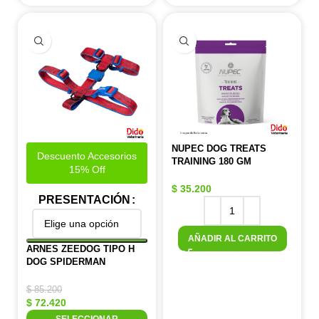
NUPEC DOG TREATS
Descuento Accesorios
TRAINING 180 GM
15% Off
$
35.200
PRESENTACIÓN
AÑADIR AL CARRITO
ARNES ZEEDOG TIPO H
DOG SPIDERMAN
$
85.200
$
72.420