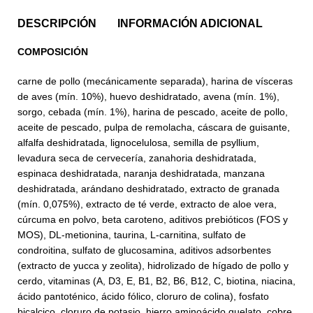
DESCRIPCIÓN
INFORMACIÓN ADICIONAL
COMPOSICIÓN
carne de pollo (mecánicamente separada), harina de vísceras
de aves (mín. 10%), huevo deshidratado, avena (mín. 1%),
sorgo, cebada (mín. 1%), harina de pescado, aceite de pollo,
aceite de pescado, pulpa de remolacha, cáscara de guisante,
alfalfa deshidratada, lignocelulosa, semilla de psyllium,
levadura seca de cervecería, zanahoria deshidratada,
espinaca deshidratada, naranja deshidratada, manzana
deshidratada, arándano deshidratado, extracto de granada
(mín. 0,075%), extracto de té verde, extracto de aloe vera,
cúrcuma en polvo, beta caroteno, aditivos prebióticos (FOS y
MOS), DL-metionina, taurina, L-carnitina, sulfato de
condroitina, sulfato de glucosamina, aditivos adsorbentes
(extracto de yucca y zeolita), hidrolizado de hígado de pollo y
cerdo, vitaminas (A, D3, E, B1, B2, B6, B12, C, biotina, niacina,
ácido pantoténico, ácido fólico, cloruro de colina), fosfato
bicalcico, cloruro de potasio, hierro aminoácido quelato, cobre