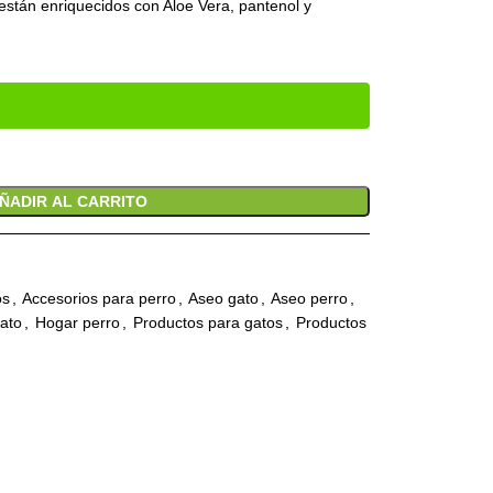
 están enriquecidos con Aloe Vera, pantenol y
ÑADIR AL CARRITO
os
,
Accesorios para perro
,
Aseo gato
,
Aseo perro
,
ato
,
Hogar perro
,
Productos para gatos
,
Productos