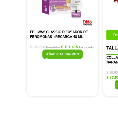
FELIWAY CLASSIC DIFUSADOR DE
De
FEROMONAS +RECARGA 48 ML
$
161.415
$
189.900
Iva Incluido
Iva Incluido
TALL
AÑADIR AL CARRITO
COLLA
NARAN
$
39.90
$
33.9