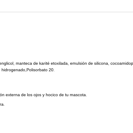
Butilenglicol, manteca de karité etoxilada, emulsión de silicona, cocoam
or hidrogenado,Polisorbato 20.
gión externa de los ojos y hocico de tu mascota.
ra.