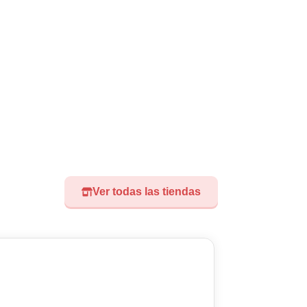
Ver todas las tiendas
Visita nuest
Didoland