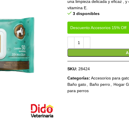
una limpieza delicada y eficaz , y
vitamina E.
3 disponibles
Descuento Accesorios 15% Off
A
SKU:
28424
Categorías:
Accesorios para gat
Baño gato
,
Baño perro
,
Hogar G
para perros