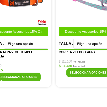
scuento Accesorios 15% Off
Descuento Accesorios 15% 
A
TALLA
R NON-STOP TUMBLE
CORREA ZEEDOG AURA
JA
$
111.100
Iva Incluido
$
94.435
0
Iva Incluido
15
SELECCIONAR OPCIONES
SELECCIONAR OPCIONES