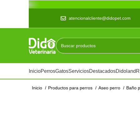
atencionalcliente@didopet.com
Inicio
Perros
Gatos
Servicios
Destacados
Didoland
R
Inicio
Productos para perros
Aseo perro
Baño 