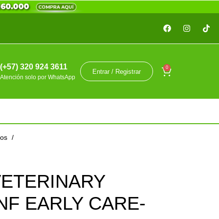
(+57) 320 924 3611
0
Entrar / Registrar
Atención solo por WhatsApp
tos
VETERINARY
NF EARLY CARE-