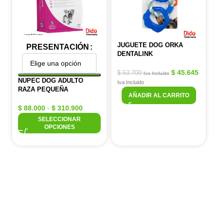
JUGUETE DOG ORKA
PRESENTACIÓN
DENTALINK
$
45.645
$
53.700
Iva Incluido
NUPEC DOG ADULTO
Iva Incluido
RAZA PEQUEÑA
AÑADIR AL CARRITO
$
88.000
-
$
310.900
SELECCIONAR
OPCIONES