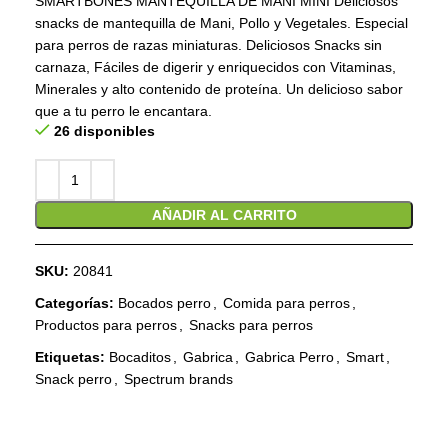
SMARTBONES MANTEQUILLA DE MANÍ MINI Deliciosos
snacks de mantequilla de Mani, Pollo y Vegetales. Especial
para perros de razas miniaturas. Deliciosos Snacks sin
carnaza, Fáciles de digerir y enriquecidos con Vitaminas,
Minerales y alto contenido de proteína. Un delicioso sabor
que a tu perro le encantara.
26 disponibles
AÑADIR AL CARRITO
SKU:
20841
Categorías:
Bocados perro
,
Comida para perros
,
Productos para perros
,
Snacks para perros
Etiquetas:
Bocaditos
,
Gabrica
,
Gabrica Perro
,
Smart
,
Snack perro
,
Spectrum brands