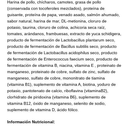
Harina de pollo, chícharos, camotes, grasa de pollo
(conservada con tocoferoles mezclados), proteína de
guisante, proteína de papa, venado asado, salmón ahumado,
sabor natural, harina de mar, DL-metionina, cloruro de
potasio, taurina, cloruro de colina, achicoria seca raíz,
tomates, arándanos, frambuesas, extracto de yuca schidigera,
producto de fermentación de Lactobacillus plantarum seco,
producto de fermentación de Bacillus subtilis seco, producto
de fermentación de Lactobacillus acidophilus seco, producto
de fermentación de Enterococcus faecium seco, producto de
fermentación de vitamina B, niacina, vitamina E , proteinato de
manganeso, proteinato de cobre, sulfato de zinc, sulfato de
manganeso, sulfato de cobre, mononitrato de tiamina
(vitamina B1), suplemento de vitamina A, biotina, yoduro de
potasio, pantotenato de calcio, riboflavina (vitaminaB2),
clorhidrato de piridoxina (vitamina B6), suplemento de
vitamina B12, óxido de manganeso, selenito de sodio,
suplemento de vitamina D, ácido fólico.
Información Nutricional: