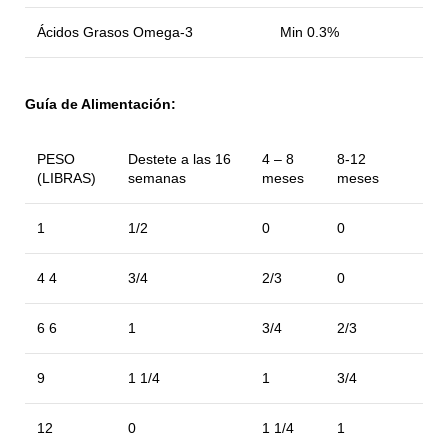
Ácidos Grasos Omega-3
Min 0.3%
Guía de Alimentación:
PESO
Destete a las 16
4 – 8
8-12
(LIBRAS)
semanas
meses
meses
1
1/2
0
0
4 4
3/4
2/3
0
6 6
1
3/4
2/3
9
1 1/4
1
3/4
12
0
1 1/4
1