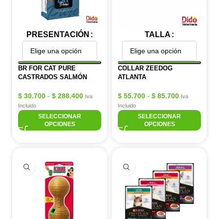
PRESENTACIÓN
TALLA
BR FOR CAT PURE
COLLAR ZEEDOG
CASTRADOS SALMÓN
ATLANTA
$
30.700
-
$
288.400
$
55.700
-
$
85.700
Iva
Iva
Incluido
Incluido
SELECCIONAR
SELECCIONAR
OPCIONES
OPCIONES