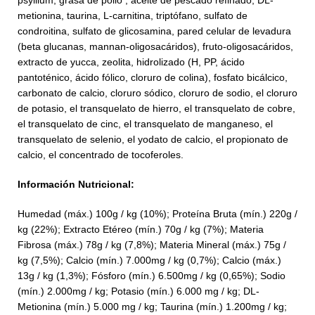
psyllium, grasa de pollo , aceite de pescado refinado, DL-
metionina, taurina, L-carnitina, triptófano, sulfato de
condroitina, sulfato de glicosamina, pared celular de levadura
(beta glucanas, mannan-oligosacáridos), fruto-oligosacáridos,
extracto de yucca, zeolita, hidrolizado (H, PP, ácido
pantoténico, ácido fólico, cloruro de colina), fosfato bicálcico,
carbonato de calcio, cloruro sódico, cloruro de sodio, el cloruro
de potasio, el transquelato de hierro, el transquelato de cobre,
el transquelato de cinc, el transquelato de manganeso, el
transquelato de selenio, el yodato de calcio, el propionato de
calcio, el concentrado de tocoferoles.
Información Nutricional:
Humedad (máx.) 100g / kg (10%); Proteína Bruta (mín.) 220g /
kg (22%); Extracto Etéreo (mín.) 70g / kg (7%); Materia
Fibrosa (máx.) 78g / kg (7,8%); Materia Mineral (máx.) 75g /
kg (7,5%); Calcio (mín.) 7.000mg / kg (0,7%); Calcio (máx.)
13g / kg (1,3%); Fósforo (mín.) 6.500mg / kg (0,65%); Sodio
(mín.) 2.000mg / kg; Potasio (mín.) 6.000 mg / kg; DL-
Metionina (mín.) 5.000 mg / kg; Taurina (mín.) 1.200mg / kg;