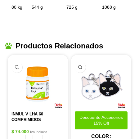
80 kg
544 g
725 g
1088 g
Productos Relacionados
INMUL V LHA 60
Descuento Accesorios
COMPRIMIDOS
15% Off
$
74.000
Iva Incluido
COLOR