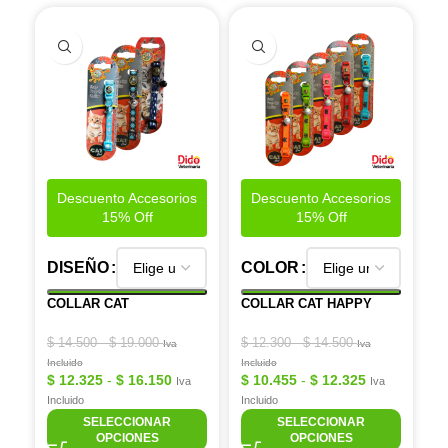
Descuento Accesorios
Descuento Accesorios
15% Off
15% Off
DISEÑO
COLOR
COLLAR CAT
COLLAR CAT HAPPY
$
14.500
-
$
19.000
$
12.300
-
$
14.500
Iva
Iva
Incluido
Incluido
$
12.325
-
$
16.150
$
10.455
-
$
12.325
Iva
Iva
Incluido
Incluido
SELECCIONAR
SELECCIONAR
OPCIONES
OPCIONES