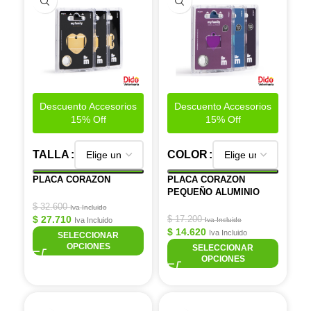
Descuento Accesorios
Descuento Accesorios
15% Off
15% Off
TALLA
COLOR
PLACA CORAZON
PLACA CORAZON
PEQUEÑO ALUMINIO
$
32.600
Iva Incluido
$
27.710
$
17.200
Iva Incluido
Iva Incluido
$
14.620
Iva Incluido
SELECCIONAR
OPCIONES
SELECCIONAR
OPCIONES