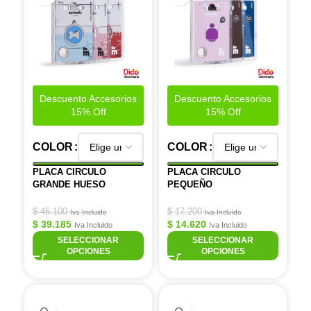
Descuento Accesorios
Descuento Accesorios
15% Off
15% Off
COLOR
COLOR
PLACA CIRCULO
PLACA CIRCULO
GRANDE HUESO
PEQUEÑO
$
46.100
$
17.200
Iva Incluido
Iva Incluido
$
39.185
$
14.620
Iva Incluido
Iva Incluido
SELECCIONAR
SELECCIONAR
OPCIONES
OPCIONES