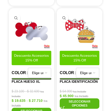
Descuento Accesorios
Descuento Accesorios
15% Off
15% Off
COLOR
COLOR
PLACA HUESO XL
PLACA IDENTIFICACIÓN
$
23.100
-
$
32.600
$
54.000
Iva
Iva Incluido
$
45.900
Iva Incluido
Incluido
$
19.635
-
$
27.710
Iva
SELECCIONAR
OPCIONES
Incluido