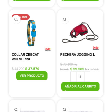
SOLD OUT
COLLAR ZEECAT
PECHERA JOGGING L
WOLVERINE
$
70.100
Iva
$
37.570
$
59.585
$
44.200
Iva Incluido
Incluido
VER PRODUCTO
AÑADIR AL CARRITO