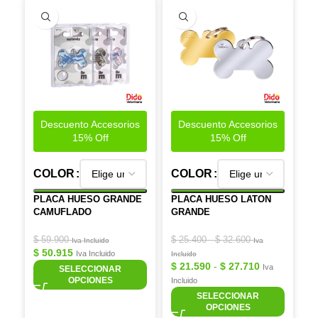
Descuento Accesorios
Descuento Accesorios
15% Off
15% Off
COLOR
COLOR
PLACA HUESO GRANDE
PLACA HUESO LATON
CAMUFLADO
GRANDE
$
59.900
$
25.400
-
$
32.600
Iva Incluido
Iva
$
50.915
Iva Incluido
Incluido
$
21.590
-
$
27.710
Iva
SELECCIONAR
OPCIONES
Incluido
SELECCIONAR
OPCIONES