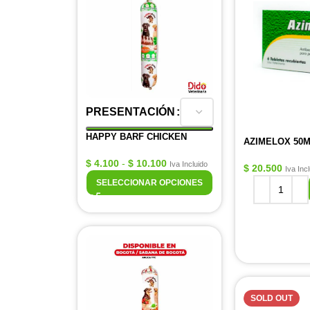
PRESENTACIÓN
HAPPY BARF CHICKEN
AZIMELOX 50
$
4.100
-
$
10.100
Iva Incluido
$
20.500
Iva Inc
SELECCIONAR OPCIONES
SOLD OUT