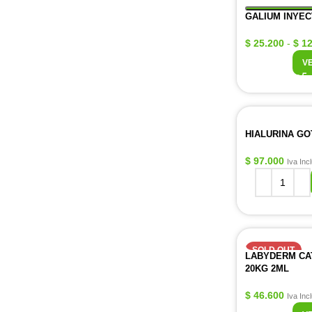
GALIUM INYEC
$
25.200
-
$
12
V
HIALURINA GO
$
97.000
Iva Inc
SOLD OUT
LABYDERM CA
20KG 2ML
$
46.600
Iva Inc