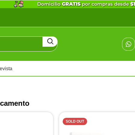
evista
icamento
SOLD OUT