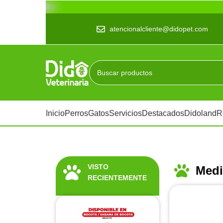
atencionalcliente@didopet.com
Inicio
Perros
Gatos
Servicios
Destacados
Didoland
R
VISTO
Med
RECIENTEMENTE