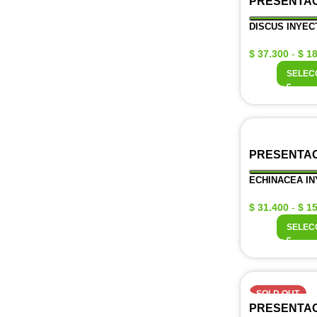
PRESENTA
DISCUS INYEC
$
37.300
-
$
18
SELEC
PRESENTA
ECHINACEA IN
$
31.400
-
$
15
SELEC
SOLD OUT
PRESENTA