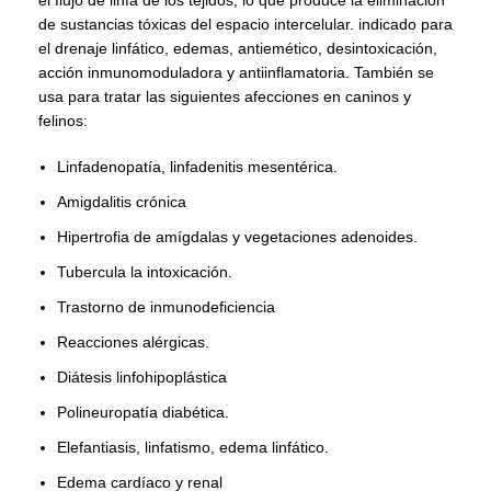
el flujo de linfa de los tejidos, lo que produce la eliminación
de sustancias tóxicas del espacio intercelular. indicado para
el drenaje linfático, edemas, antiemético, desintoxicación,
acción inmunomoduladora y antiinflamatoria. También se
usa para tratar las siguientes afecciones en caninos y
felinos:
Linfadenopatía, linfadenitis mesentérica.
Amigdalitis crónica
Hipertrofia de amígdalas y vegetaciones adenoides.
Tubercula la intoxicación.
Trastorno de inmunodeficiencia
Reacciones alérgicas.
Diátesis linfohipoplástica
Polineuropatía diabética.
Elefantiasis, linfatismo, edema linfático.
Edema cardíaco y renal