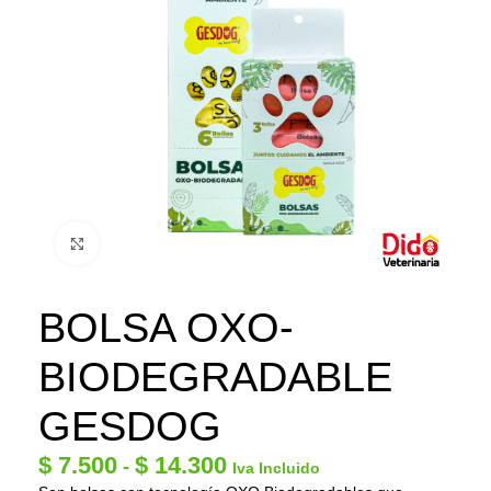
Click to enlarge
BOLSA OXO-
BIODEGRADABLE
GESDOG
$
7.500
$
14.300
-
Iva Incluido