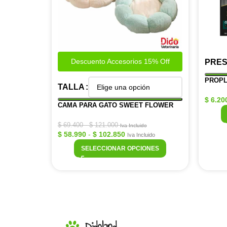
Descuento Accesorios 15% Off
PRES
PROPL
TALLA
$
6.20
CAMA PARA GATO SWEET FLOWER
$
69.400
-
$
121.000
Iva Incluido
$
58.990
-
$
102.850
Iva Incluido
SELECCIONAR OPCIONES
Didoland