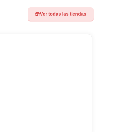
Ver todas las tiendas
Visita nuest
Didoland