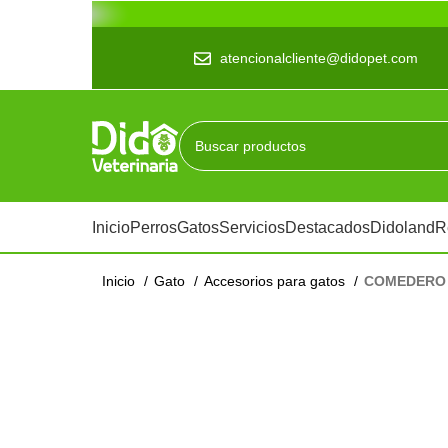
atencionalcliente@didopet.com
Inicio
Perros
Gatos
Servicios
Destacados
Didoland
R
Inicio
Gato
Accesorios para gatos
COMEDERO 