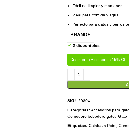
Fácil de limpiar y mantener
Ideal para comida y agua
Perfecto para gatos y perros 
BRANDS
2 disponibles
Descuento Accesorios 15% Off
A
SKU:
29804
Categorías:
Accesorios para gat
Comedero bebedero gato
,
Gato
,
Etiquetas:
Calabaza Pets
,
Come