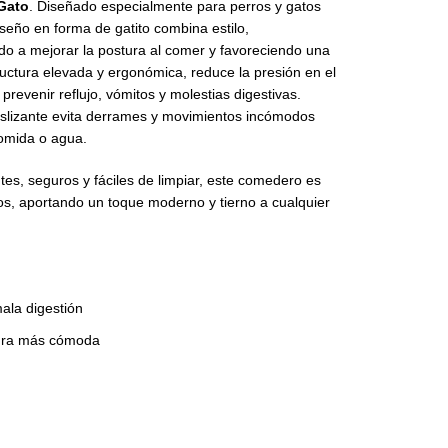
 Gato
. Diseñado especialmente para perros y gatos
seño en forma de gatito combina estilo,
do a mejorar la postura al comer y favoreciendo una
ructura elevada y ergonómica, reduce la presión en el
revenir reflujo, vómitos y molestias digestivas.
eslizante evita derrames y movimientos incómodos
comida o agua.
tes, seguros y fáciles de limpiar, este comedero es
os, aportando un toque moderno y tierno a cualquier
mala digestión
tura más cómoda