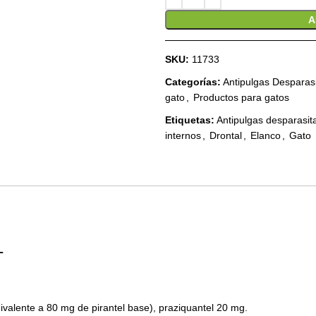
A
SKU:
11733
Categorías:
Antipulgas Desparas
gato
,
Productos para gatos
Etiquetas:
Antipulgas desparasit
internos
,
Drontal
,
Elanco
,
Gato
L
ivalente a 80 mg de pirantel base), praziquantel 20 mg.