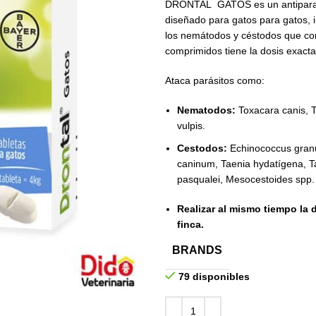
DRONTAL GATOS es un antiparasit
diseñado para gatos para gatos, i
los nemátodos y céstodos que com
comprimidos tiene la dosis exacta
Ataca parásitos como:
Nematodos:
Toxacara canis, 
vulpis.
Cestodos:
Echinococcus granu
caninum, Taenia hydatígena, Ta
pasqualei, Mesocestoides spp.
Realizar al mismo tiempo la 
finca.
BRANDS
79 disponibles