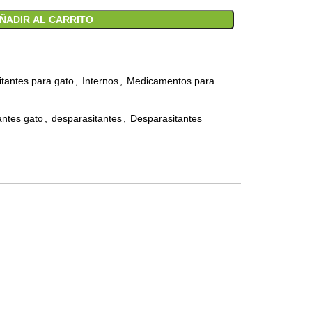
ÑADIR AL CARRITO
itantes para gato
,
Internos
,
Medicamentos para
antes gato
,
desparasitantes
,
Desparasitantes