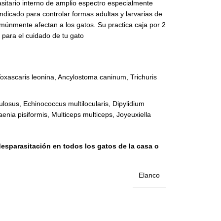
ario interno de amplio espectro especialmente
ndicado para controlar formas adultas y larvarias de
únmente afectan a los gatos. Su practica caja por 2
 para el cuidado de tu gato
Toxascaris leonina, Ancylostoma caninum, Trichuris
losus, Echinococcus multilocularis, Dipylidium
enia pisiformis, Multiceps multiceps, Joyeuxiella
desparasitación en todos los gatos de la casa o
Elanco