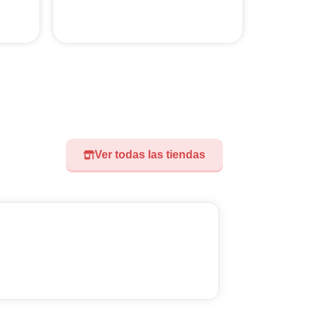
Ver todas las tiendas
Visita nuest
Didoland