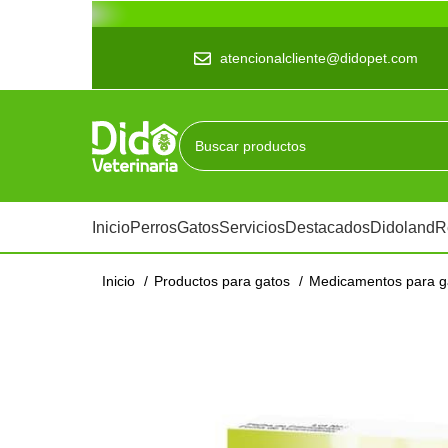
atencionalcliente@didopet.com
Inicio
Perros
Gatos
Servicios
Destacados
Didoland
R
Inicio
Productos para gatos
Medicamentos para 