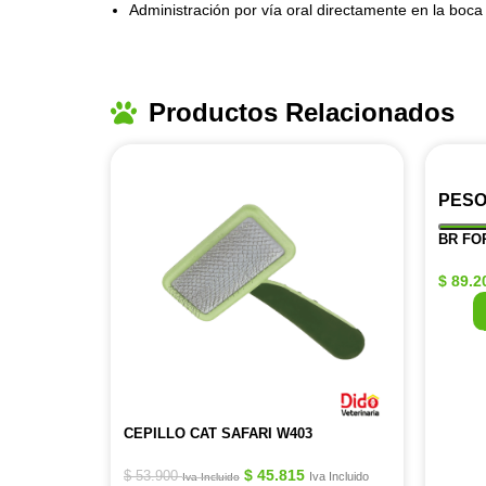
Administración por vía oral directamente en la boc
Productos Relacionados
PESO
BR FO
$
89.2
CEPILLO CAT SAFARI W403
$
45.815
$
53.900
Iva Incluido
Iva Incluido