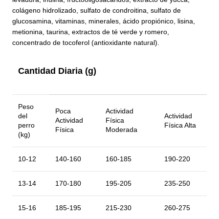
colágeno hidrolizado, sulfato de condroitina, sulfato de
glucosamina, vitaminas, minerales, ácido propiónico, lisina,
metionina, taurina, extractos de té verde y romero,
concentrado de tocoferol (antioxidante natural).
Cantidad Diaria (g)
Peso
Poca
Actividad
del
Actividad
Actividad
Física
perro
Física Alta
Física
Moderada
(kg)
10-12
140-160
160-185
190-220
13-14
170-180
195-205
235-250
15-16
185-195
215-230
260-275