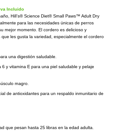
Iva Incluido
maño,
Hill’s® Science Diet® Small Paws™
Adult Dry
almente para las necesidades únicas de perros
u mejor momento. El cordero es delicioso y
 que les gusta la variedad, especialmente el cordero
 para una digestión saludable.
6 y vitamina E para una piel saludable y pelaje
 músculo magro.
al de antioxidantes para un respaldo inmunitario de
ad que pesan hasta 25 libras en la edad adulta.