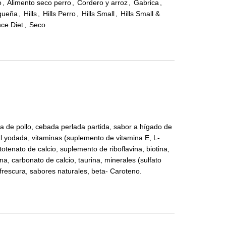
o
,
Alimento seco perro
,
Cordero y arroz
,
Gabrica
,
queña
,
Hills
,
Hills Perro
,
Hills Small
,
Hills Small &
ce Diet
,
Seco
asa de pollo, cebada perlada partida, sabor a hígado de
sal yodada, vitaminas (suplemento de vitamina E, L-
otenato de calcio, suplemento de riboflavina, biotina,
na, carbonato de calcio, taurina, minerales (sulfato
 frescura, sabores naturales, beta- Caroteno.