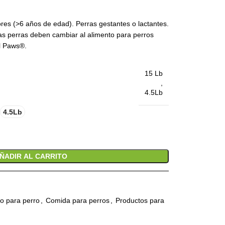
res (>6 años de edad). Perras gestantes o lactantes.
las perras deben cambiar al alimento para perros
l Paws®
.
15 Lb
,
4.5Lb
4.5Lb
ÑADIR AL CARRITO
o para perro
,
Comida para perros
,
Productos para