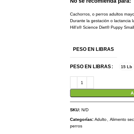
No se recomienda para:
Cachorros, o perros adultos mayo
Durante la gestación o lactancia 
Hill’s®
Science Diet®
Puppy
Smal
PESO EN LIBRAS
PESO EN LIBRAS
15 Lb
A
SKU:
N/D
Categorías:
Adulto
,
Alimento sec
perros