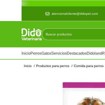
atencionalcliente@didopet.com
Inicio
Perros
Gatos
Servicios
Destacados
Didoland
R
Inicio
Productos para perros
Comida para perros