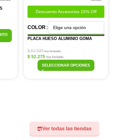
S
Descuento Accesorios 15% Off
COLOR
RITO
PLACA HUESO ALUMINIO GOMA
$
61.500
Iva Incluido
$
52.275
Iva Incluido
SELECCIONAR OPCIONES
Ver todas las tiendas