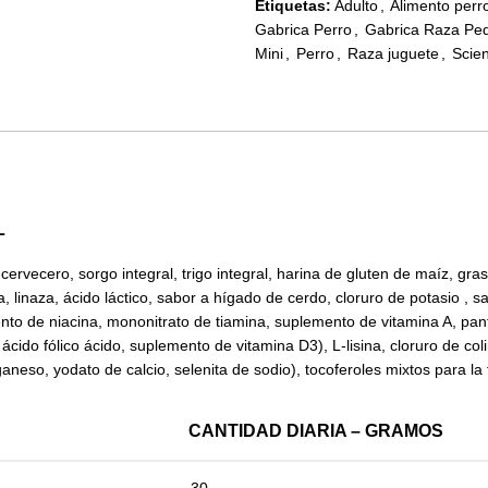
Etiquetas:
Adulto
,
Alimento perr
Gabrica Perro
,
Gabrica Raza Pe
Mini
,
Perro
,
Raza juguete
,
Scien
L
 cervecero, sorgo integral, trigo integral, harina de gluten de maíz, gr
, linaza, ácido láctico, sabor a hígado de cerdo, cloruro de potasio , 
ento de niacina, mononitrato de tiamina, suplemento de vitamina A, pant
ácido fólico ácido, suplemento de vitamina D3), L-lisina, cloruro de coli
aneso, yodato de calcio, selenita de sodio), tocoferoles mixtos para la
CANTIDAD DIARIA – GRAMOS