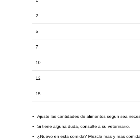
1
2
5
7
10
12
15
Ajuste las cantidades de alimentos según sea nece
Si tiene alguna duda, consulte a su veterinario.
¿Nuevo en esta comida? Mezcle más y más comida 