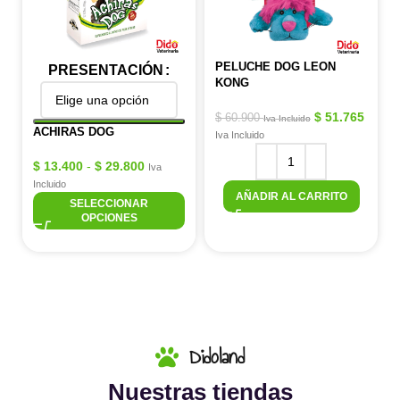
PELUCHE DOG LEON
PRESENTACIÓN
KONG
$
51.765
$
60.900
Iva Incluido
ACHIRAS DOG
Iva Incluido
$
13.400
-
$
29.800
Iva
Incluido
AÑADIR AL CARRITO
SELECCIONAR
OPCIONES
Didoland
Nuestras tiendas