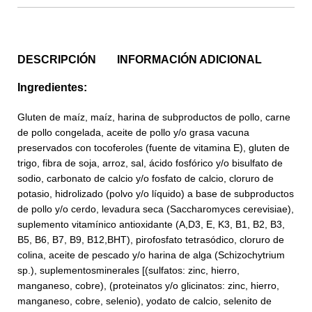
DESCRIPCIÓN
INFORMACIÓN ADICIONAL
Ingredientes:
Gluten de maíz, maíz, harina de subproductos de pollo, carne
de pollo congelada, aceite de pollo y/o grasa vacuna
preservados con tocoferoles (fuente de vitamina E), gluten de
trigo, fibra de soja, arroz, sal, ácido fosfórico y/o bisulfato de
sodio, carbonato de calcio y/o fosfato de calcio, cloruro de
potasio, hidrolizado (polvo y/o líquido) a base de subproductos
de pollo y/o cerdo, levadura seca (Saccharomyces cerevisiae),
suplemento vitamínico antioxidante (A,D3, E, K3, B1, B2, B3,
B5, B6, B7, B9, B12,BHT), pirofosfato tetrasódico, cloruro de
colina, aceite de pescado y/o harina de alga (Schizochytrium
sp.), suplementosminerales [(sulfatos: zinc, hierro,
manganeso, cobre), (proteinatos y/o glicinatos: zinc, hierro,
manganeso, cobre, selenio), yodato de calcio, selenito de