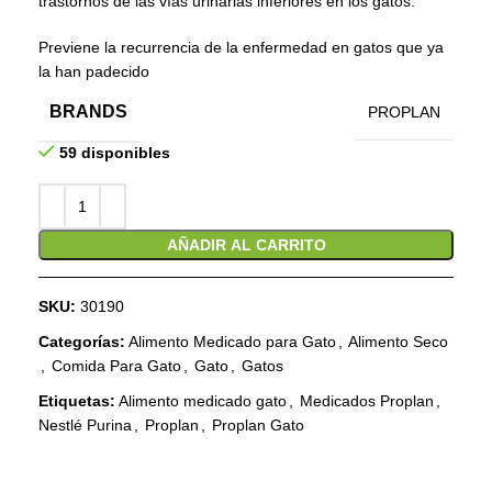
trastornos de las vías urinarias inferiores en los gatos.
Previene la recurrencia de la enfermedad en gatos que ya
la han padecido
BRANDS
PROPLAN
59 disponibles
AÑADIR AL CARRITO
SKU:
30190
Categorías:
Alimento Medicado para Gato
,
Alimento Seco
,
Comida Para Gato
,
Gato
,
Gatos
Etiquetas:
Alimento medicado gato
,
Medicados Proplan
,
Nestlé Purina
,
Proplan
,
Proplan Gato