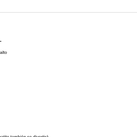
L
alto
atito también se divertirá