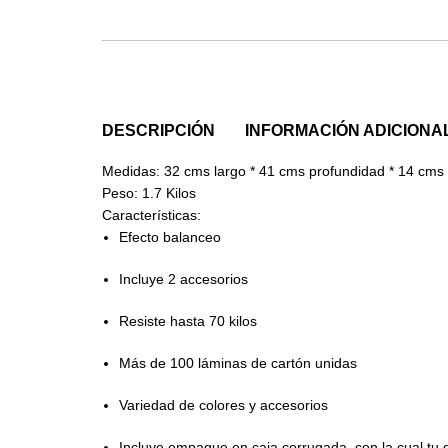
DESCRIPCIÓN
INFORMACIÓN ADICIONA
Medidas:
32 cms largo * 41 cms profundidad * 14 cms 
Peso:
1.7 Kilos
Características:
Efecto balanceo
Incluye 2 accesorios
Resiste hasta 70 kilos
Más de 100 láminas de cartón unidas
Variedad de colores y accesorios
Incluye empaque en caja corrugada, con la cual tu g