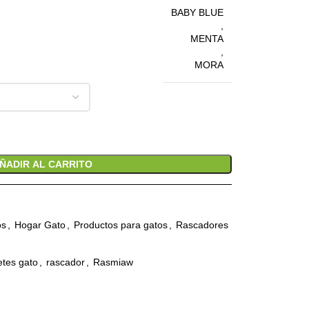
BABY BLUE
,
MENTA
,
MORA
ÑADIR AL CARRITO
os
,
Hogar Gato
,
Productos para gatos
,
Rascadores
etes gato
,
rascador
,
Rasmiaw