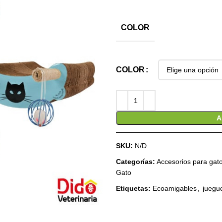
COLOR
COLOR
A
SKU:
N/D
Categorías:
Accesorios para gat
Gato
Etiquetas:
Ecoamigables
,
juegu