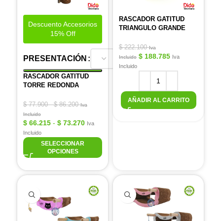
RASCADOR GATITUD
Descuento Accesorios
TRIANGULO GRANDE
15% Off
$
222.100
Iva
$
188.785
Iva
PRESENTACIÓN
Incluido
Incluido
RASCADOR GATITUD
TORRE REDONDA
AÑADIR AL CARRITO
$
77.900
-
$
86.200
Iva
Incluido
$
66.215
-
$
73.270
Iva
Incluido
SELECCIONAR
OPCIONES