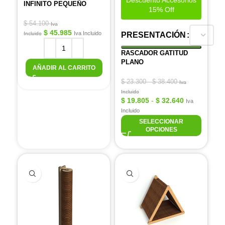
Descuento Accesorios
INFINITO PEQUEÑO
15% Off
$
54.100
Iva
$
45.985
Iva Incluido
Incluido
PRESENTACIÓN
RASCADOR GATITUD
PLANO
AÑADIR AL CARRITO
$
23.300
-
$
38.400
Iva
Incluido
$
19.805
-
$
32.640
Iva
Incluido
SELECCIONAR
OPCIONES