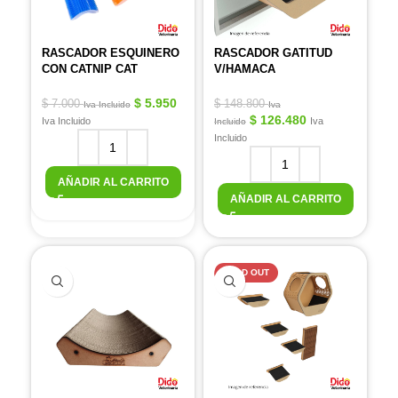
RASCADOR ESQUINERO
RASCADOR GATITUD
CON CATNIP CAT
V/HAMACA
$
5.950
$
7.000
$
148.800
Iva Incluido
Iva
$
126.480
Iva Incluido
Iva
Incluido
Incluido
AÑADIR AL CARRITO
AÑADIR AL CARRITO
SOLD OUT