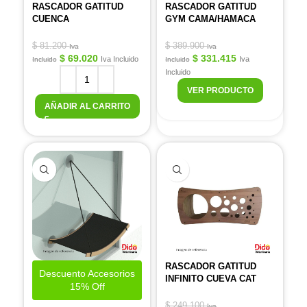
RASCADOR GATITUD
RASCADOR GATITUD
CUENCA
GYM CAMA/HAMACA
$
81.200
$
389.900
Iva
Iva
$
69.020
$
331.415
Iva Incluido
Iva
Incluido
Incluido
Incluido
VER PRODUCTO
AÑADIR AL CARRITO
RASCADOR GATITUD
Descuento Accesorios
INFINITO CUEVA CAT
15% Off
$
249.100
Iva