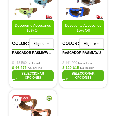
Descuento Accesorios
Descuento Accesorios
15% Off
15% Off
COLOR
COLOR
RASCADOR RASMIAW 1
RASCADOR RASMIAW 2
$
113.500
$
141.900
Iva Incluido
Iva Incluido
$
96.475
$
120.615
Iva Incluido
Iva Incluido
SELECCIONAR
SELECCIONAR
OPCIONES
OPCIONES
SOLD OUT