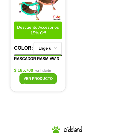
Descuento Accesorios
15% Off
COLOR
RASCADOR RASMIAW 3
$
185.700
Iva Incluido
VER PRODUCTO
Didoland