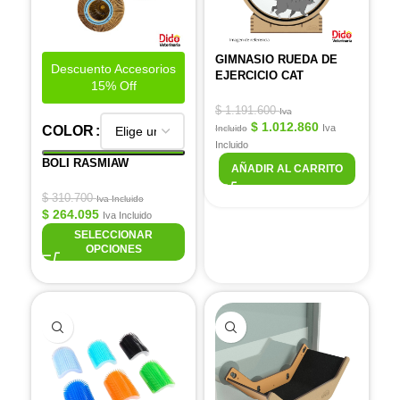
GIMNASIO RUEDA DE
Descuento Accesorios
EJERCICIO CAT
15% Off
$
1.191.600
Iva
$
1.012.860
Iva
COLOR
Incluido
Incluido
BOLI RASMIAW
AÑADIR AL CARRITO
$
310.700
Iva Incluido
$
264.095
Iva Incluido
SELECCIONAR
OPCIONES