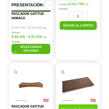
$
211.735
Iva
PRESENTACIÓN
Incluido
Incluido
RASCADOR GATITUD
HAMACA
AÑADIR AL CARRITO
$
101.700
-
$
114.500
Iva
Incluido
$
86.445
-
$
97.325
Iva
Incluido
SELECCIONAR
OPCIONES
RASCADOR GATITUD