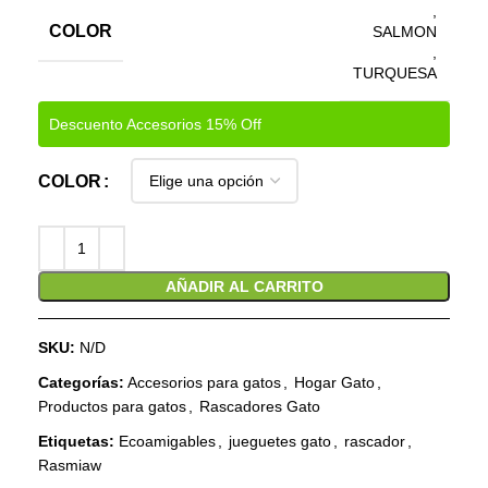
,
COLOR
SALMON
,
TURQUESA
Descuento Accesorios 15% Off
COLOR
AÑADIR AL CARRITO
SKU:
N/D
Categorías:
Accesorios para gatos
,
Hogar Gato
,
Productos para gatos
,
Rascadores Gato
Etiquetas:
Ecoamigables
,
jueguetes gato
,
rascador
,
Rasmiaw