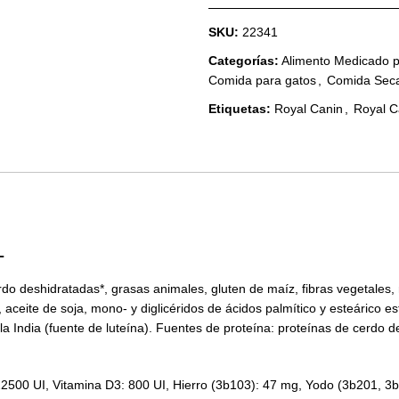
SKU:
22341
Categorías:
Alimento Medicado 
Comida para gatos
,
Comida Sec
Etiquetas:
Royal Canin
,
Royal C
L
do deshidratadas*, grasas animales, gluten de maíz, fibras vegetales, 
, aceite de soja, mono- y diglicéridos de ácidos palmítico y esteárico es
 la India (fuente de luteína). Fuentes de proteína: proteínas de cerdo 
: 22500 UI, Vitamina D3: 800 UI, Hierro (3b103): 47 mg, Yodo (3b201, 