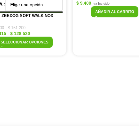
$
9.400
Iva Incluido
A
AÑADIR AL CARRITO
 ZEEDOG SOFT WALK NOX
00
-
$
151.200
915
-
$
128.520
SELECCIONAR OPCIONES