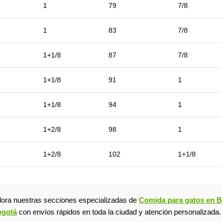
1
79
7/8
1
83
7/8
1+1/8
87
7/8
1+1/8
91
1
1+1/8
94
1
1+2/8
98
1
1+2/8
102
1+1/8
plora nuestras secciones especializadas de
Comida para gatos en 
ogotá
con envíos rápidos en toda la ciudad y atención personalizada.