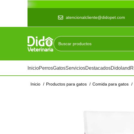
atencionalcliente@didopet.com
Inicio
Perros
Gatos
Servicios
Destacados
Didoland
R
Inicio
Productos para gatos
Comida para gatos