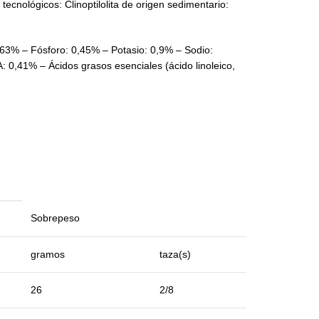
cnológicos: Clinoptilolita de origen sedimentario:
,63% – Fósforo: 0,45% – Potasio: 0,9% – Sodio:
: 0,41% – Ácidos grasos esenciales (ácido linoleico,
Sobrepeso
gramos
taza(s)
26
2/8