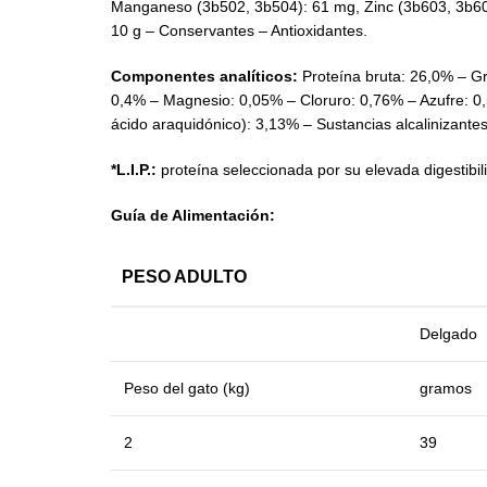
Manganeso (3b502, 3b504): 61 mg, Zinc (3b603, 3b605, 
10 g – Conservantes – Antioxidantes.
Componentes analíticos:
Proteína bruta: 26,0% – Gr
0,4% – Magnesio: 0,05% – Cloruro: 0,76% – Azufre: 0,5
ácido araquidónico): 3,13% – Sustancias alcalinizantes 
*L.I.P.:
proteína seleccionada por su elevada digestibil
Guía de Alimentación:
PESO ADULTO
Delgado
Peso del gato (kg)
gramos
2
39