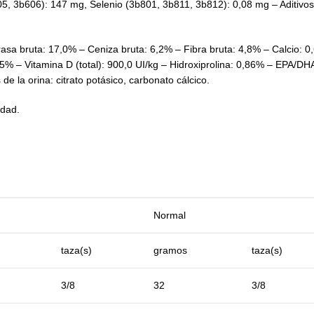
3b606): 147 mg, Selenio (3b801, 3b811, 3b812): 0,08 mg – Aditivos te
asa bruta: 17,0% – Ceniza bruta: 6,2% – Fibra bruta: 4,8% – Calcio: 0
% – Vitamina D (total): 900,0 UI/kg – Hidroxiprolina: 0,86% – EPA/DHA
de la orina: citrato potásico, carbonato cálcico.
idad.
Normal
taza(s)
gramos
taza(s)
3/8
32
3/8