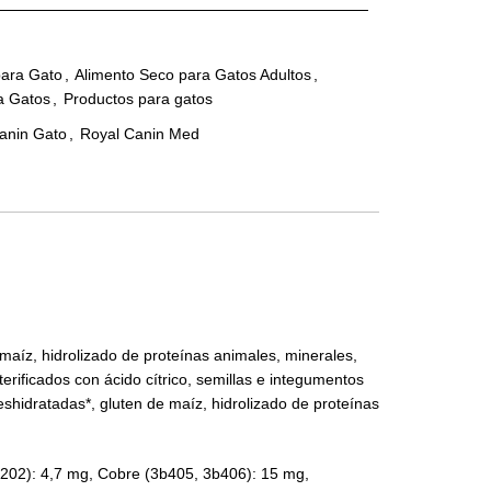
para Gato
,
Alimento Seco para Gatos Adultos
,
a Gatos
,
Productos para gatos
anin Gato
,
Royal Canin Med
maíz, hidrolizado de proteínas animales, minerales,
terificados con ácido cítrico, semillas e integumentos
deshidratadas*, gluten de maíz, hidrolizado de proteínas
3b202): 4,7 mg, Cobre (3b405, 3b406): 15 mg,