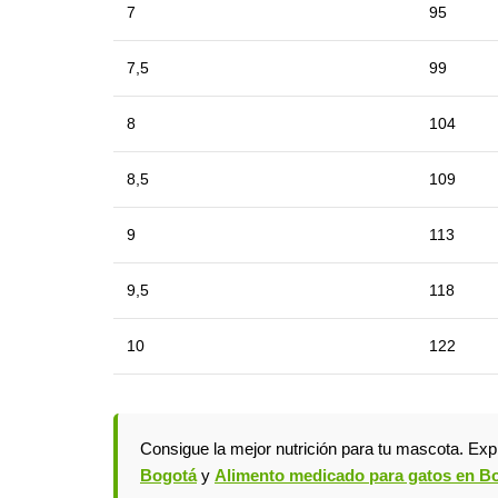
7
95
7,5
99
8
104
8,5
109
9
113
9,5
118
10
122
Consigue la mejor nutrición para tu mascota. Ex
Bogotá
y
Alimento medicado para gatos en B