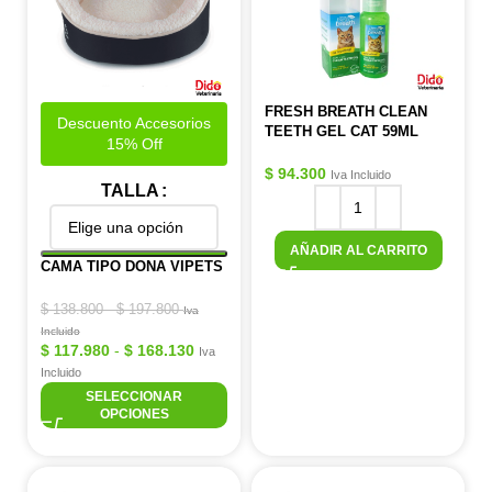
FRESH BREATH CLEAN
Descuento Accesorios
TEETH GEL CAT 59ML
15% Off
$
94.300
Iva Incluido
TALLA
AÑADIR AL CARRITO
CAMA TIPO DONA VIPETS
$
138.800
-
$
197.800
Iva
Incluido
$
117.980
-
$
168.130
Iva
Incluido
SELECCIONAR
OPCIONES