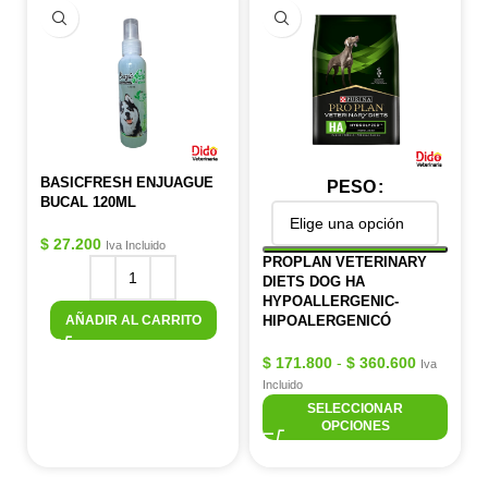
BASICFRESH ENJUAGUE
PESO
BUCAL 120ML
$
27.200
Iva Incluido
PROPLAN VETERINARY
DIETS DOG HA
HYPOALLERGENIC-
AÑADIR AL CARRITO
HIPOALERGENICÓ
$
171.800
-
$
360.600
Iva
Incluido
SELECCIONAR
OPCIONES